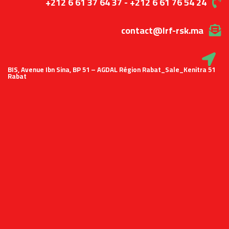
+212 6 61 37 64 37 - +212 6 61 76 54 24
contact@lrf-rsk.ma
51 BIS, Avenue Ibn Sina, BP 51 – AGDAL Région Rabat_Sale_Kenitra
Rabat