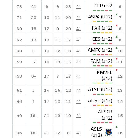
CFR u12
41
78
41
9
9
23
6
ASPA (U12)
▲
41
71
30
10
11
20
7
FAR (u12)
▼
41
69
19
12
9
20
8
CES (u12)
▲
41
62
13
13
11
17
9
AMFC (u12)
▲
41
60
9
13
12
16
10
FAM (u12)
▼
40
58
5
12
13
15
11
KMVEL
▼
41
58
-6
17
7
17
(u12)
12
ATSR (U12)
41
51
2
14
15
12
13
ADST (u12)
41
46
1
17
13
11
14
AFSCB
41
40
-18
21
10
10
(u12)
15
ASLS
▲
41
36
-19
21
12
8
(u12)
16