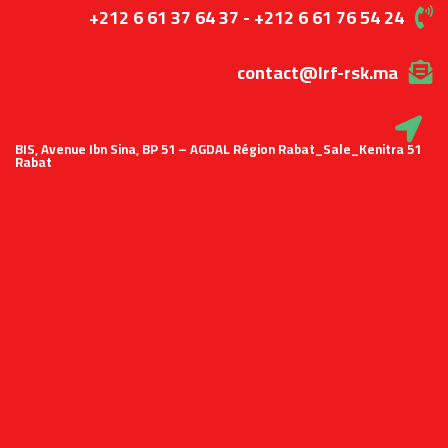
+212 6 61 37 64 37 - +212 6 61 76 54 24
contact@lrf-rsk.ma
51 BIS, Avenue Ibn Sina, BP 51 – AGDAL Région Rabat_Sale_Kenitra
Rabat