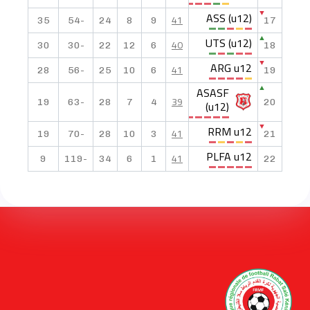
ASS (u12)
▼
41
35
-54
24
8
9
17
UTS (u12)
▲
40
30
-30
22
12
6
18
ARG u12
▼
41
28
-56
25
10
6
19
ASASF
▲
39
19
-63
28
7
4
(u12)
20
RRM u12
▼
41
19
-70
28
10
3
21
PLFA u12
41
9
-119
34
6
1
22