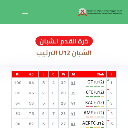
Toggle
navigation
كرة القدم الشبان
الشبان U12 الترتيب
Pt
GD
L
D
W
M
Club
#
GT (u12)
▲
41
100
64
5
4
32
1
CFC (u12)
▼
39
95
65
2
8
29
2
KAC (u12)
▲
41
94
59
5
7
29
3
AMF (u12)
▼
41
91
75
6
7
28
4
AERFC u12
▼
41
90
52
5
9
27
5