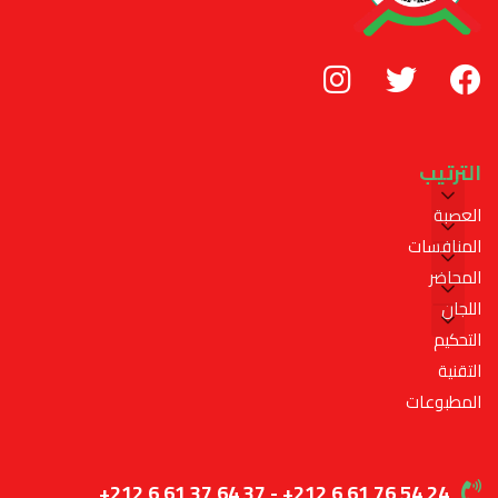
الترتيب
العصبة
المنافسات
المحاضر
اللجان
التحكيم
التقنية
المطبوعات
+212 6 61 37 64 37 - +212 6 61 76 54 24