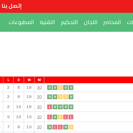
إتصل بنا
ات
المحاضر
اللجان
التحكيم
التقنية
المطبوعات
F
L
D
W
M
30
2
2
9
19
W
W
D
W
W
30
9
2
9
19
W
W
D
D
W
30
0
2
10
18
L
W
W
W
W
30
3
5
10
15
L
W
D
L
L
30
4
7
8
15
W
L
L
W
D