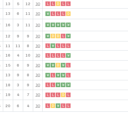
30
8
13
5
12
L
L
D
L
L
30
8
13
6
11
W
L
L
L
D
30
7
16
3
11
W
W
W
W
W
30
0
12
9
9
W
D
D
L
W
30
5
11
11
8
L
W
L
L
L
30
4
16
4
10
L
L
L
L
W
30
4
15
6
9
W
W
D
W
L
30
1
13
9
8
W
L
W
W
L
30
6
18
3
9
L
L
W
W
W
30
7
19
4
7
L
L
L
D
L
30
5
20
6
4
L
D
W
L
L