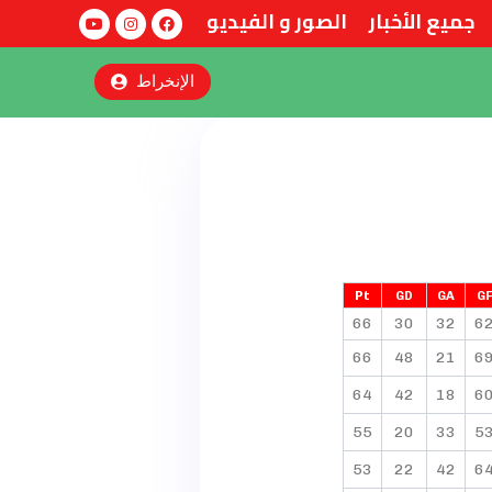
جميع الأخبار
الصور و الفيديو
الإنخراط
Pt
GD
GA
G
66
30
32
6
66
48
21
6
64
42
18
6
55
20
33
5
53
22
42
6