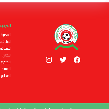
الترتي
العصبة
المنافس
المحاضر
اللجان
التحكيم
التقنية
المطبوع