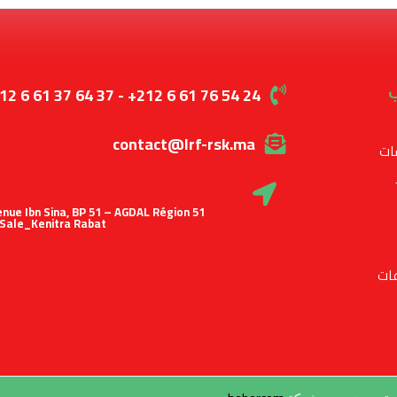
ب
12 6 61 37 64 37 - +212 6 61 76 54 24
contact@lrf-rsk.ma
ات
 Avenue Ibn Sina, BP 51 – AGDAL Région
Sale_Kenitra Rabat
ات