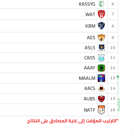
KASSYG
6
WAT
7
KBM
8
AES
9
ASLS
10
CAOS
11
AAAY
12
MAALM
13
KACS
14
AUBS
15
الصفحة
NATF
16
*الترتيب المؤقت إلى غاية المصادق على النتائج