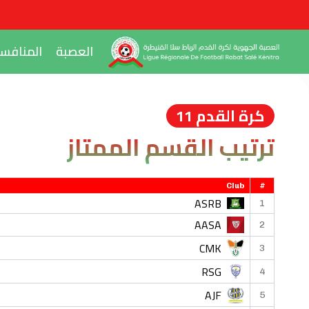
العصبة
المنافس
كرة القدم 11
ترتيب القسم الممتاز
Club
#
ASRB
1
AASA
2
CMK
3
RSG
4
AJF
5