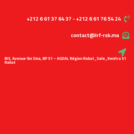
+212 6 61 37 64 37 - +212 6 61 76 54 24
contact@lrf-rsk.ma
51 BIS, Avenue Ibn Sina, BP 51 – AGDAL Région Rabat_Sale_Kenitra
Rabat