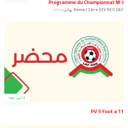
Programme du Championnat M-J
8èmeJ 1ère DIV REC DEF نهائي——–
8 أشهر ago
PV 5 Foot a 11