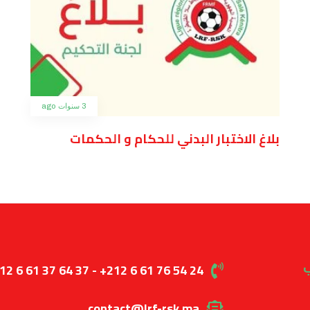
3 سنوات ago
بلاغ الاختبار البدني للحكام و الحكمات
ب
12 6 61 37 64 37 - +212 6 61 76 54 24
contact@lrf-rsk.ma