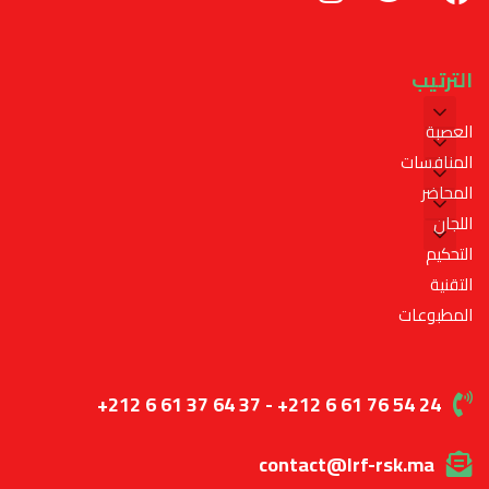
الترتيب
العصبة
المنافسات
المحاضر
اللجان
التحكيم
التقنية
المطبوعات
+212 6 61 37 64 37 - +212 6 61 76 54 24
contact@lrf-rsk.ma