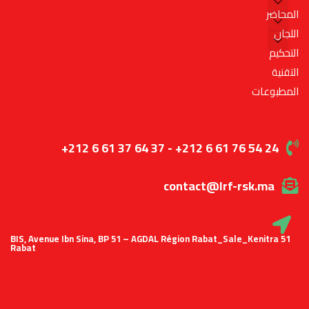
المحاضر
اللجان
التحكيم
التقنية
المطبوعات
+212 6 61 37 64 37 - +212 6 61 76 54 24
contact@lrf-rsk.ma
51 BIS, Avenue Ibn Sina, BP 51 – AGDAL Région Rabat_Sale_Kenitra
Rabat