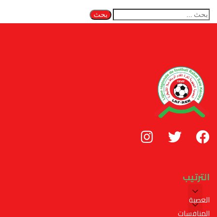
الترتيب
العصبة
المنافسات