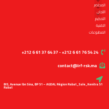
المحاضر
اللجان
التحكيم
التقنية
المطبوعات
+212 6 61 37 64 37 - +212 6 61 76 54 24
contact@lrf-rsk.ma
51 BIS, Avenue Ibn Sina, BP 51 – AGDAL Région Rabat_Sale_Kenitra
Rabat