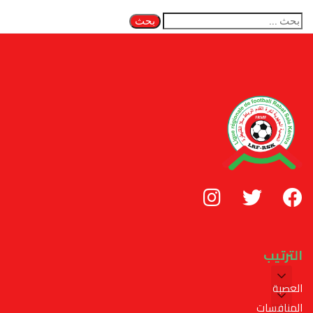
الترتيب
العصبة
المنافسات