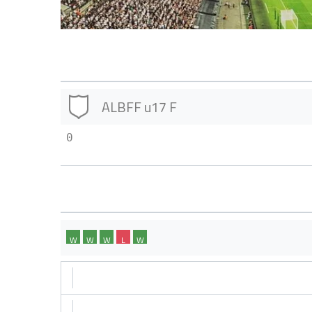
ALBFF u17 F
0
W
W
W
L
W