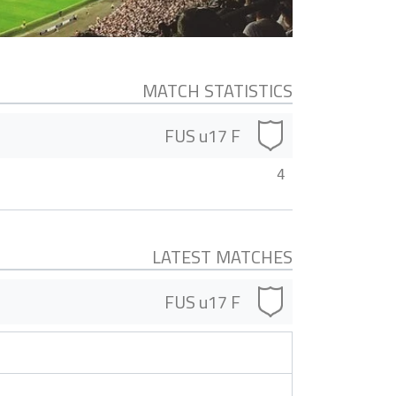
MATCH STATISTICS
FUS u17 F
4
LATEST MATCHES
FUS u17 F