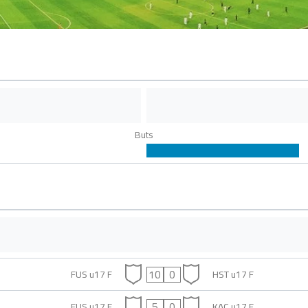
Buts
10
0
FUS u17 F
HST u17 F
5
0
FUS u17 F
KAC u17 F