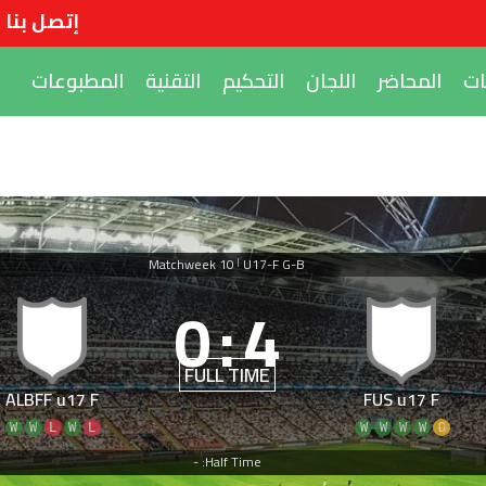
إتصل بنا
ات
المحاضر
اللجان
التحكيم
التقنية
المطبوعات
Matchweek 10
U17-F G-B
|
0
:
4
FULL TIME
ALBFF u17 F
FUS u17 F
W
W
L
W
L
W
W
W
W
D
Half Time: -