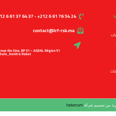
ب
12 6 61 37 64 37 - +212 6 61 76 54 24
contact@lrf-rsk.ma
ات
 Avenue Ibn Sina, BP 51 – AGDAL Région
Sale_Kenitra Rabat
ات
hebercom
طرة. من تصميم شركة