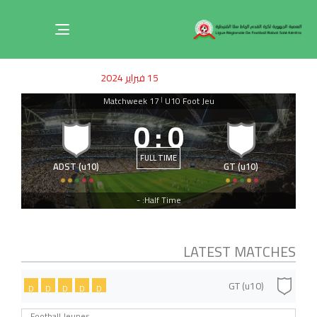
Toggle
navigation
ished
uthor
SHED
15 فبراير 2024
on:
IN:
Matchweek 17
U10 Foot Jeu
|
0
:
0
FULL TIME
ADST (u10)
GT (u10)
Half Time: -
LATEST MATCHES
GT (u10)
D
D
D
D
D
Football Jeunes