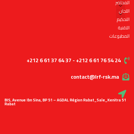
المحاضر
اللجان
التحكيم
التقنية
المطبوعات
+212 6 61 37 64 37 - +212 6 61 76 54 24
contact@lrf-rsk.ma
51 BIS, Avenue Ibn Sina, BP 51 – AGDAL Région Rabat_Sale_Kenitra
Rabat