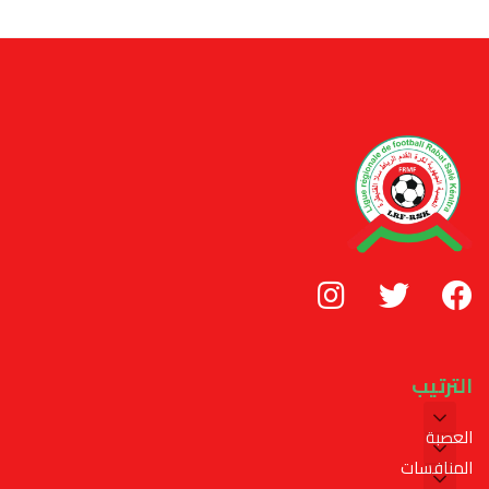
الترتيب
العصبة
المنافسات