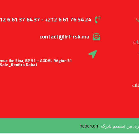
ب
12 6 61 37 64 37 - +212 6 61 76 54 24
contact@lrf-rsk.ma
ات
 Avenue Ibn Sina, BP 51 – AGDAL Région
Sale_Kenitra Rabat
ات
hebercom
طرة. من تصميم شركة