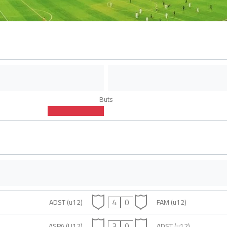
Buts
4
0
ADST (u12)
FAM (u12)
3
0
ASPA (U12)
ADST (u12)