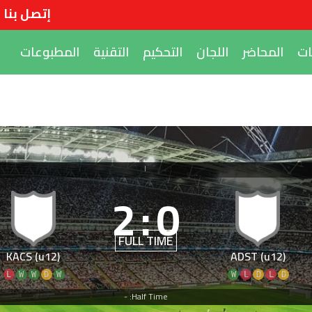
إتصل بنا
ات
المحاضر
اللجان
التحكيم
التقنية
المطبوعات
|
2
:
0
FULL TIME
KACS (u12)
ADST (u12)
L
W
W
D
W
W
L
D
L
D
Half Time: -