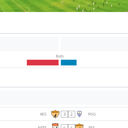
Buts
3
2
AES
RSG
4
4
NATF
AES