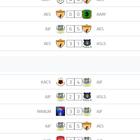
0
0
AES
AAAY
6
5
AJF
AES
3
1
AES
ASLS
3
4
KACS
AJF
2
3
AJF
ASLS
3
0
MAALM
AJF
6
5
AJF
AES