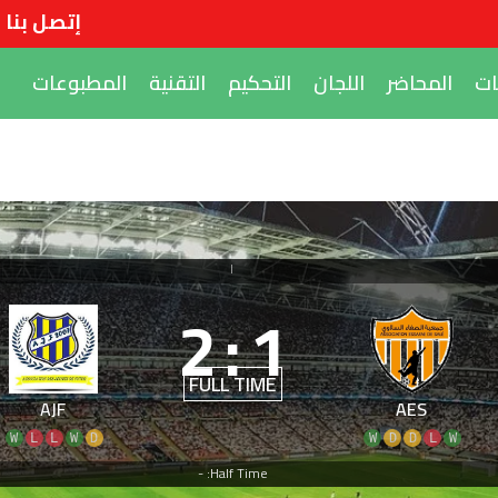
إتصل بنا
ات
المحاضر
اللجان
التحكيم
التقنية
المطبوعات
|
2
:
1
FULL TIME
AJF
AES
W
L
L
W
D
W
D
D
L
W
Half Time: -