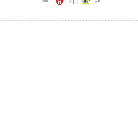
3
3
WAT
AJF