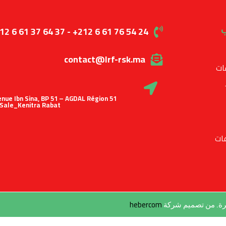
ب
12 6 61 37 64 37 - +212 6 61 76 54 24
contact@lrf-rsk.ma
ات
 Avenue Ibn Sina, BP 51 – AGDAL Région
Sale_Kenitra Rabat
ات
hebercom
طرة. من تصميم شركة