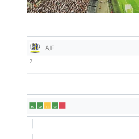
AJF
2
W
W
D
W
L