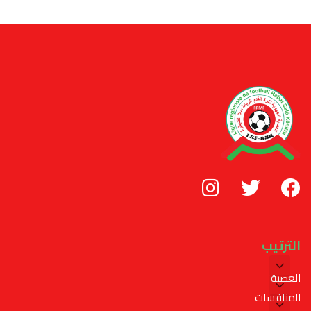
الترتيب
العصبة
المنافسات