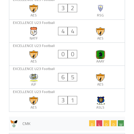
3
2
AES
RSG
EXCELLENCE U23 Football
4
4
NATF
AES
EXCELLENCE U23 Football
0
0
AES
AAAY
EXCELLENCE U23 Football
6
5
AJF
AES
EXCELLENCE U23 Football
3
1
AES
ASLS
CMK
D
L
D
D
W