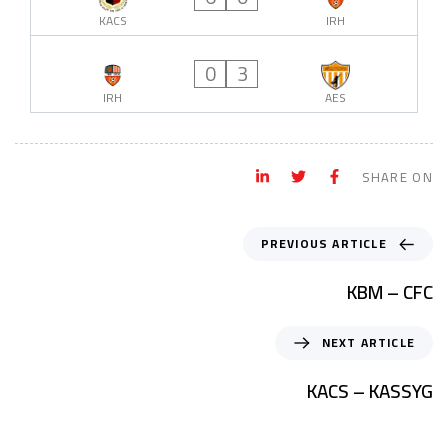
KACS
IRH
0
3
IRH
AES
SHARE ON
PREVIOUS ARTICLE
KBM – CFC
NEXT ARTICLE
KACS – KASSYG