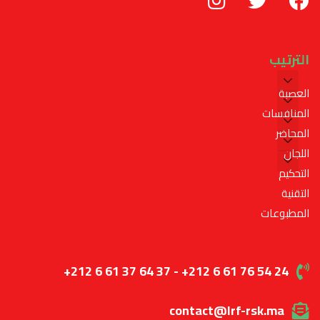
الترتيب
العصبة
المنافسات
المحاضر
اللجان
التحكيم
التقنية
المطبوعات
+212 6 61 37 64 37 - +212 6 61 76 54 24
contact@lrf-rsk.ma