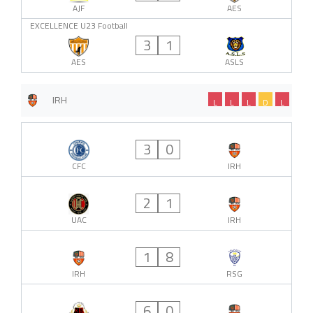
AJF
AES
EXCELLENCE U23 Football
3
1
AES
ASLS
IRH
L
L
L
D
L
3
0
CFC
IRH
2
1
UAC
IRH
1
8
IRH
RSG
6
0