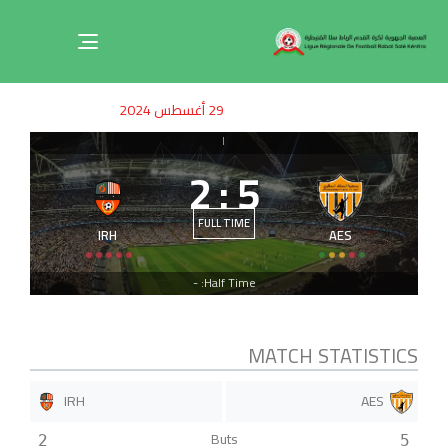
Toggle
navigation
ished
uthor
SHED
29 أغسطس 2024
on:
IN:
|
2
:
5
FULL TIME
IRH
AES
Half Time: -
MATCH STATISTICS
IRH
AES
Buts
2
5