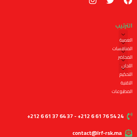
الترتيب
العصبة
المنافسات
المحاضر
اللجان
التحكيم
التقنية
المطبوعات
+212 6 61 37 64 37 - +212 6 61 76 54 24
contact@lrf-rsk.ma