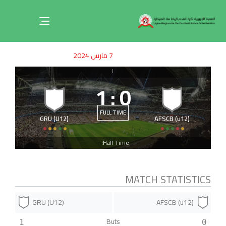
Toggle
navigation
ished
uthor
SHED
7 مارس 2024
on:
IN:
|
1
:
0
FULL TIME
GRU (U12)
AFSCB (u12)
Half Time: -
MATCH STATISTICS
GRU (U12)
AFSCB (u12)
Buts
1
0