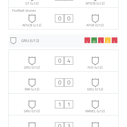
GT (u12)
AFSCB (u12)
Football Jeunes
0
0
AFSCB (u12)
ATSR (U12)
GRU (U12)
L
W
L
D
L
0
4
GRU (U12)
FUS (u12)
0
0
FAR (u12)
GRU (U12)
1
1
GRU (U12)
KMVEL (u12)
0
3