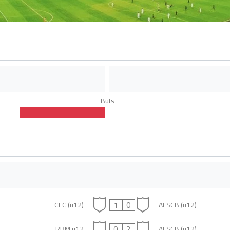
Buts
1
0
CFC (u12)
AFSCB (u12)
0
2
RRM u12
AFSCB (u12)