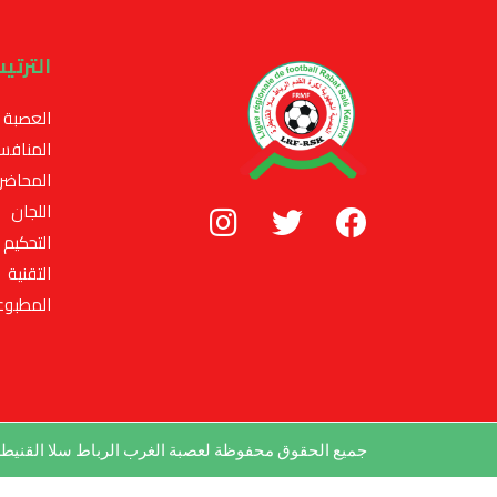
الترتي
العصبة
المنافس
المحاضر
اللجان
التحكيم
التقنية
المطبوع
جميع الحقوق محفوظة لعصبة الغرب الرباط سلا القني