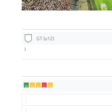
GT (u12)
3
W
D
D
L
D