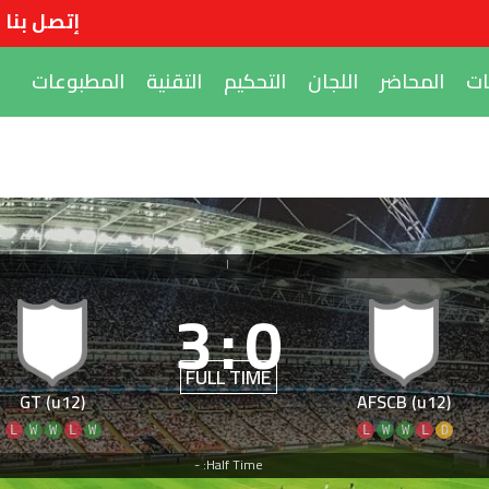
إتصل بنا
ات
المحاضر
اللجان
التحكيم
التقنية
المطبوعات
|
3
:
0
FULL TIME
GT (u12)
AFSCB (u12)
L
W
W
L
W
L
W
W
L
D
Half Time: -