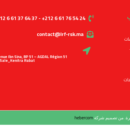
ب
12 6 61 37 64 37 - +212 6 61 76 54 24
contact@lrf-rsk.ma
ات
 Avenue Ibn Sina, BP 51 – AGDAL Région
Sale_Kenitra Rabat
ات
hebercom
طرة. من تصميم شركة