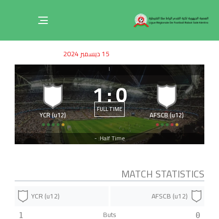
Toggle
navigation
ished
uthor
SHED
15 ديسمبر 2024
on:
IN:
|
1
:
0
FULL TIME
YCR (u12)
AFSCB (u12)
Half Time: -
MATCH STATISTICS
YCR (u12)
AFSCB (u12)
Buts
1
0