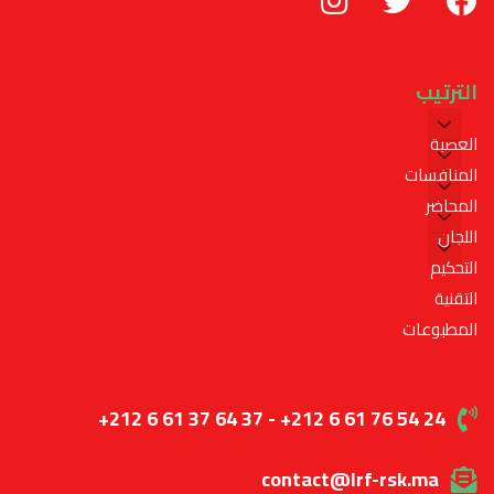
الترتيب
العصبة
المنافسات
المحاضر
اللجان
التحكيم
التقنية
المطبوعات
+212 6 61 37 64 37 - +212 6 61 76 54 24
contact@lrf-rsk.ma