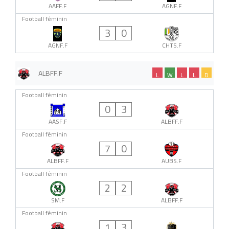
AAFF.F
AGNF.F
Football féminin
3
0
AGNF.F
CHTS.F
ALBFF.F
L
W
L
L
D
Football féminin
0
3
AASF.F
ALBFF.F
Football féminin
7
0
ALBFF.F
AUBS.F
Football féminin
2
2
SM.F
ALBFF.F
Football féminin
1
3