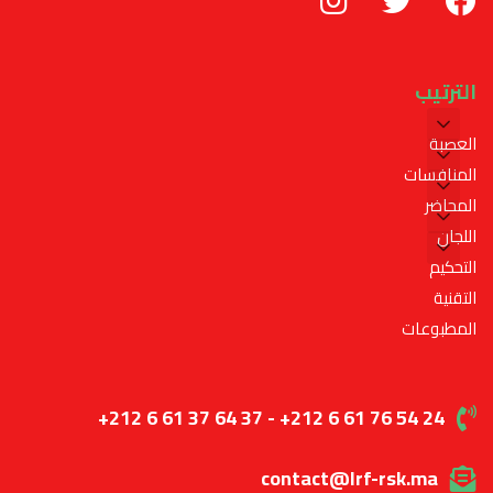
الترتيب
العصبة
المنافسات
المحاضر
اللجان
التحكيم
التقنية
المطبوعات
+212 6 61 37 64 37 - +212 6 61 76 54 24
contact@lrf-rsk.ma