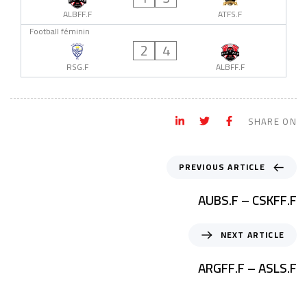
ALBFF.F
ATFS.F
Football féminin
2
4
RSG.F
ALBFF.F
SHARE ON
PREVIOUS ARTICLE
AUBS.F – CSKFF.F
NEXT ARTICLE
ARGFF.F – ASLS.F