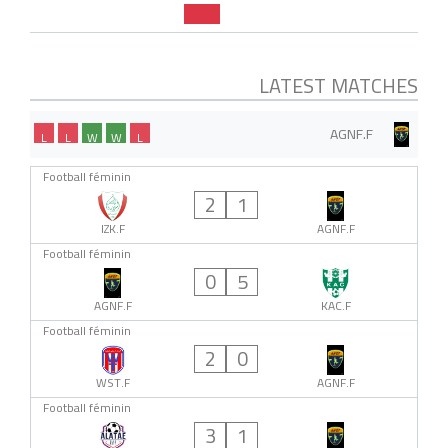
LATEST MATCHES
AGNF.F
L
L
W
W
L
Football féminin
2
1
IZK.F
AGNF.F
Football féminin
0
5
AGNF.F
KAC.F
Football féminin
2
0
WST.F
AGNF.F
Football féminin
3
1