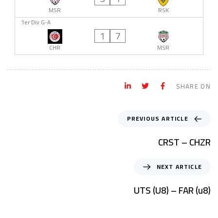
MSR
RSK
1er Div G-A
1
7
CHR
MSR
SHARE ON
PREVIOUS ARTICLE
CRST – CHZR
NEXT ARTICLE
UTS (U8) – FAR (u8)