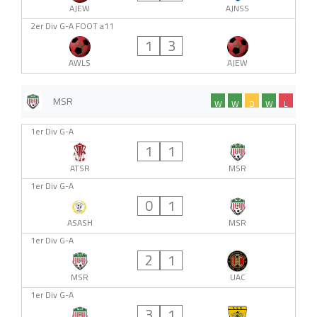
AJEW
AJNSS
2er Div G-A FOOT a11
1
3
AWLS
AJEW
MSR
W
W
D
W
L
1er Div G-A
1
1
ATSR
MSR
1er Div G-A
0
1
ASASH
MSR
1er Div G-A
2
1
MSR
UAC
1er Div G-A
3
1