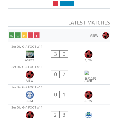
LATEST MATCHES
AJEW
W
W
D
L
L
2er Div G-A FOOT a11
3
0
ASRTS
AJEW
2er Div G-A FOOT a11
0
7
AJEW
ASAB
2er Div G-A FOOT a11
0
1
ASM
AJEW
2er Div G-A FOOT a11
2
3