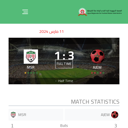
Toggle
navigation
ished
uthor
SHED
11 مارس 2024
on:
IN:
|
1
:
3
FULL TIME
MSR
AJEW
Half Time: -
MATCH STATISTICS
MSR
AJEW
Buts
1
3