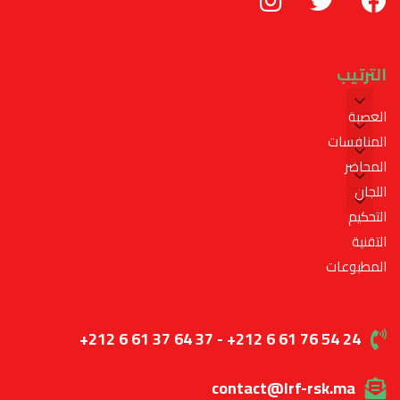
الترتيب
العصبة
المنافسات
المحاضر
اللجان
التحكيم
التقنية
المطبوعات
+212 6 61 37 64 37 - +212 6 61 76 54 24
contact@lrf-rsk.ma