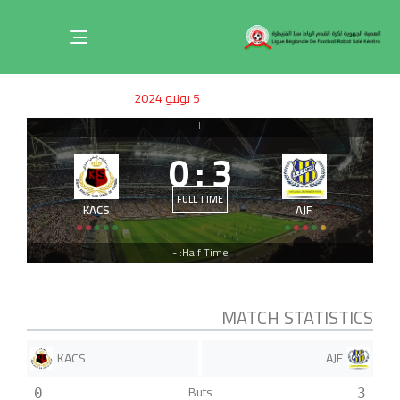
Toggle
navigation
ished
uthor
SHED
5 يونيو 2024
on:
IN:
|
0
:
3
FULL TIME
KACS
AJF
Half Time: -
MATCH STATISTICS
KACS
AJF
Buts
0
3