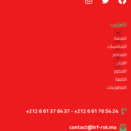
الترتيب
العصبة
المنافسات
المحاضر
اللجان
التحكيم
التقنية
المطبوعات
+212 6 61 37 64 37 - +212 6 61 76 54 24
contact@lrf-rsk.ma