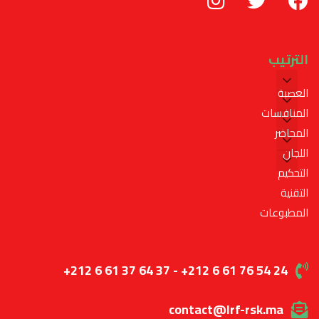
الترتيب
العصبة
المنافسات
المحاضر
اللجان
التحكيم
التقنية
المطبوعات
+212 6 61 37 64 37 - +212 6 61 76 54 24
contact@lrf-rsk.ma