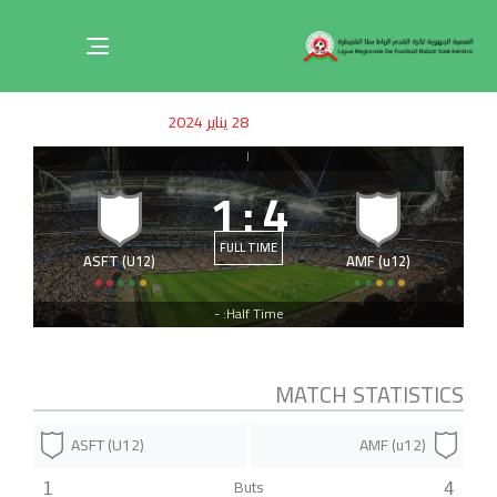
Toggle
navigation
ished
uthor
SHED
28 يناير 2024
on:
IN:
|
1
:
4
FULL TIME
ASFT (U12)
AMF (u12)
Half Time: -
MATCH STATISTICS
ASFT (U12)
AMF (u12)
Buts
1
4