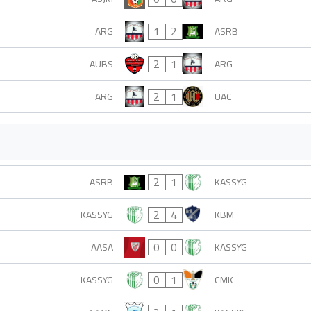
1
2
ARG
ASRB
2
1
AUBS
ARG
2
1
ARG
UAC
2
1
ASRB
KASSYG
2
4
KASSYG
KBM
0
0
AASA
KASSYG
0
1
KASSYG
CMK