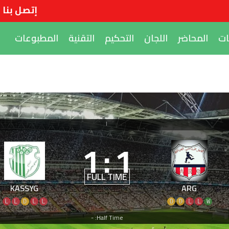
إتصل بنا
ات
المحاضر
اللجان
التحكيم
التقنية
المطبوعات
|
1
:
1
FULL TIME
KASSYG
ARG
L
L
D
L
L
D
D
L
L
W
Half Time: -