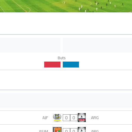
Buts
0
0
AJF
ARG
0
0
ASJM
ARG