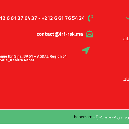
ب
12 6 61 37 64 37 - +212 6 61 76 54 24
contact@lrf-rsk.ma
ات
 Avenue Ibn Sina, BP 51 – AGDAL Région
Sale_Kenitra Rabat
ات
hebercom
طرة. من تصميم شركة