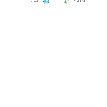
2
1
CAOS
KASSYG