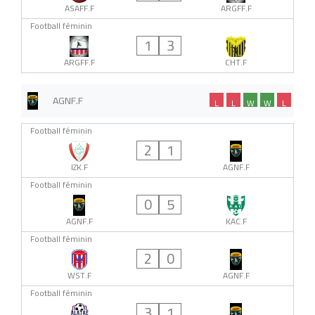
ASAFF.F
ARGFF.F
Football féminin
1
3
ARGFF.F
CHT.F
AGNF.F
L
L
W
W
L
Football féminin
2
1
IZK.F
AGNF.F
Football féminin
0
5
AGNF.F
KAC.F
Football féminin
2
0
WST.F
AGNF.F
Football féminin
3
1