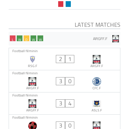
LATEST MATCHES
ARGFF.F
L
W
D
W
W
Football féminin
2
1
RSG.F
ARGFF.F
Football féminin
3
0
ARGFF.F
CFC.F
Football féminin
3
4
ARGFF.F
ASLS.F
Football féminin
3
0