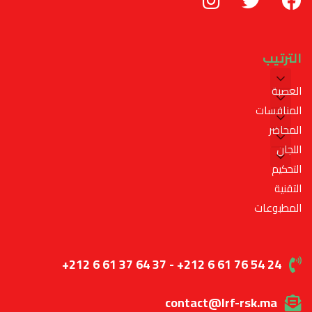
الترتيب
العصبة
المنافسات
المحاضر
اللجان
التحكيم
التقنية
المطبوعات
+212 6 61 37 64 37 - +212 6 61 76 54 24
contact@lrf-rsk.ma