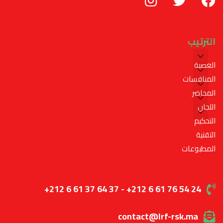
الترتيب
العصبة
المنافسات
المحاضر
اللجان
التحكيم
التقنية
المطبوعات
+212 6 61 37 64 37 - +212 6 61 76 54 24
contact@lrf-rsk.ma