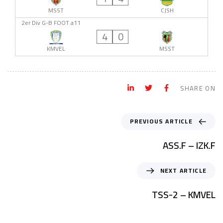
MSST
CJSH
2er Div G-B FOOT a11
4
0
KMVEL
MSST
SHARE ON
PREVIOUS ARTICLE
ASS.F – IZK.F
NEXT ARTICLE
TSS-2 – KMVEL