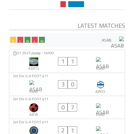
LATEST MATCHES
ASAB
D
L
W
L
W
14h00
-
27 نوفمبر 2023
1
1
ASRTS
ASAB
2er Div G-A FOOT a11
3
0
ASAB
AJNSS
2er Div G-A FOOT a11
0
7
AJEW
ASAB
2er Div G-A FOOT a11
2
1