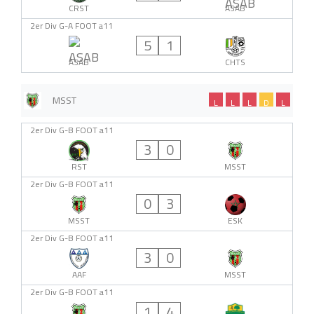
CRST
ASAB
2er Div G-A FOOT a11
5
1
ASAB
CHTS
MSST
L
L
L
D
L
2er Div G-B FOOT a11
3
0
RST
MSST
2er Div G-B FOOT a11
0
3
MSST
ESK
2er Div G-B FOOT a11
3
0
AAF
MSST
2er Div G-B FOOT a11
1
4