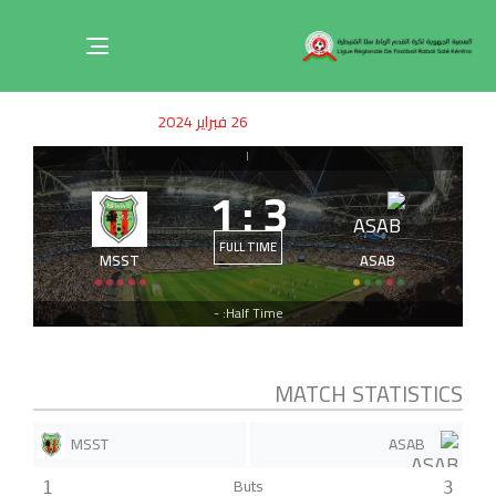
Toggle
navigation
ished
uthor
SHED
26 فبراير 2024
on:
IN:
|
1
:
3
FULL TIME
MSST
ASAB
Half Time: -
MATCH STATISTICS
MSST
ASAB
Buts
1
3