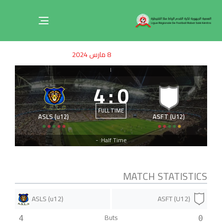
Toggle
navigation
ished
uthor
SHED
8 مارس 2024
on:
IN:
|
4
:
0
FULL TIME
ASLS (u12)
ASFT (U12)
Half Time: -
MATCH STATISTICS
ASLS (u12)
ASFT (U12)
Buts
4
0