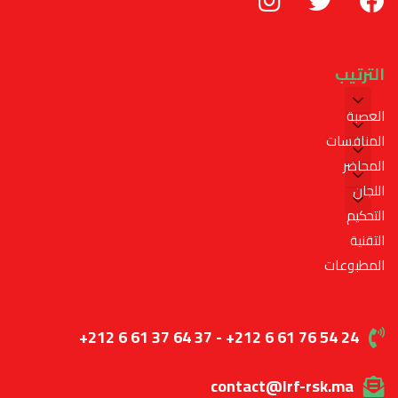
الترتيب
العصبة
المنافسات
المحاضر
اللجان
التحكيم
التقنية
المطبوعات
+212 6 61 37 64 37 - +212 6 61 76 54 24
contact@lrf-rsk.ma