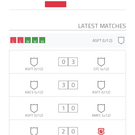
LATEST MATCHES
ASFT (U12)
L
L
W
W
W
0
3
ASFT (U12)
CFC (u12)
3
0
KACS (u12)
ASFT (U12)
1
0
ASFT (U12)
AMFC (u12)
2
0