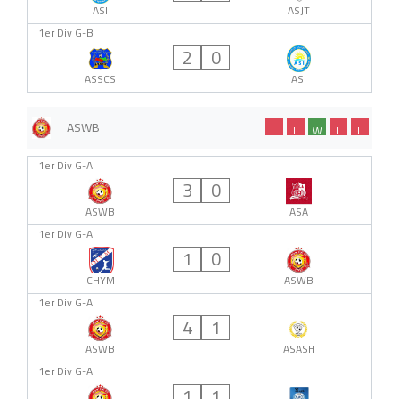
ASI
ASJT
1er Div G-B
2
0
ASSCS
ASI
ASWB
L
L
W
L
L
1er Div G-A
3
0
ASWB
ASA
1er Div G-A
1
0
CHYM
ASWB
1er Div G-A
4
1
ASWB
ASASH
1er Div G-A
1
1