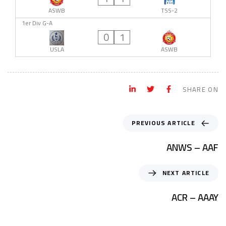
ASWB
TSS-2
1er Div G-A
0
1
USLA
ASWB
SHARE ON
PREVIOUS ARTICLE
ANWS – AAF
NEXT ARTICLE
ACR – AAAY