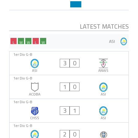
LATEST MATCHES
ASI
L
W
W
L
W
1er Div G-B
3
0
ASI
ANWS
1er Div G-B
1
0
ACDBA
ASI
1er Div G-B
3
1
CHSS
ASI
1er Div G-B
2
0