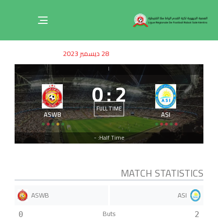
Toggle
navigation
ished
uthor
SHED
28 ديسمبر 2023
on:
IN:
|
0
:
2
FULL TIME
ASWB
ASI
Half Time: -
MATCH STATISTICS
ASWB
ASI
Buts
0
2