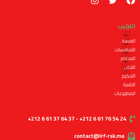
الترتيب
العصبة
المنافسات
المحاضر
اللجان
التحكيم
التقنية
المطبوعات
+212 6 61 37 64 37 - +212 6 61 76 54 24
contact@lrf-rsk.ma