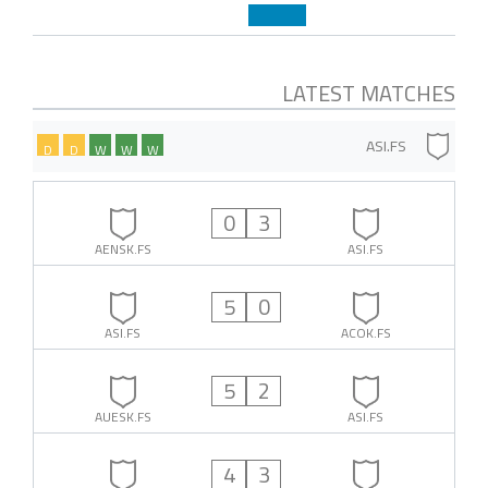
LATEST MATCHES
ASI.FS
D
D
W
W
W
0
3
AENSK.FS
ASI.FS
5
0
ASI.FS
ACOK.FS
5
2
AUESK.FS
ASI.FS
4
3