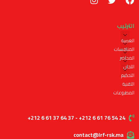
الترتيب
العصبة
المنافسات
المحاضر
اللجان
التحكيم
التقنية
المطبوعات
+212 6 61 37 64 37 - +212 6 61 76 54 24
contact@lrf-rsk.ma