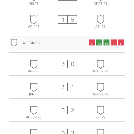
ASI.FS
ASIFS.FS
1
5
ARK.FS
ASI.FS
AUESK.FS
L
W
W
L
L
3
0
ARK.FS
AUESK.FS
2
1
JKF.FS
AUESK.FS
5
2
AUESK.FS
ASI.FS
0
3