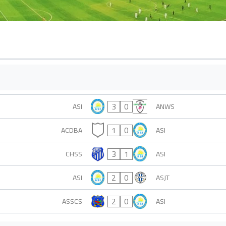
3
0
ASI
ANWS
1
0
ACDBA
ASI
3
1
CHSS
ASI
2
0
ASI
ASJT
2
0
ASSCS
ASI