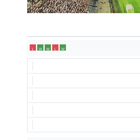
L
W
W
L
W