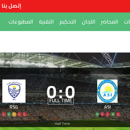
إتصل بنا
ات
المحاضر
اللجان
التحكيم
التقنية
المطبوعات
|
0
:
0
FULL TIME
RSG
ASI
L
W
D
L
L
W
L
L
W
L
Half Time: -