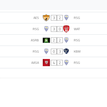
3
2
AES
RSG
3
0
RSG
WAT
2
2
ASRB
RSG
0
3
RSG
KBM
4
2
AASA
RSG