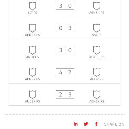
3
0
JKF.FS
AENSK.FS
0
3
AENSK.FS
ASI.FS
3
0
ANFK.FS
AENSK.FS
4
2
AENSK.FS
ACOK.FS
2
3
AUESK.FS
AENSK.FS
SHARE ON