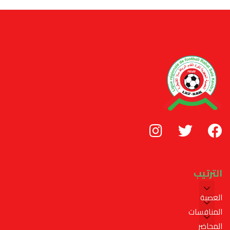
الترتيب
العصبة
المنافسات
المحاضر