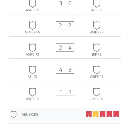
3
0
ASIFS.FS
ARK.FS
2
2
ASMSF.FS
ASIFS.FS
2
4
ASIFS.FS
JKF.FS
4
3
ASI.FS
ASIFS.FS
1
1
ASIFS.FS
ANFK.FS
AENSK.FS
L
D
L
L
L