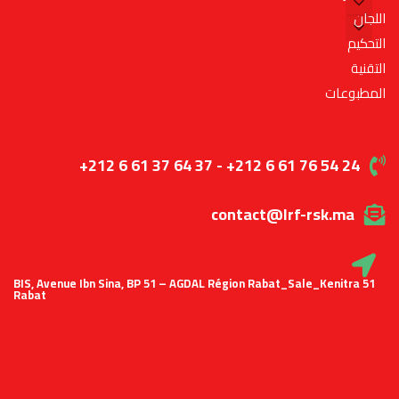
اللجان
التحكيم
التقنية
المطبوعات
+212 6 61 37 64 37 - +212 6 61 76 54 24
contact@lrf-rsk.ma
51 BIS, Avenue Ibn Sina, BP 51 – AGDAL Région Rabat_Sale_Kenitra
Rabat