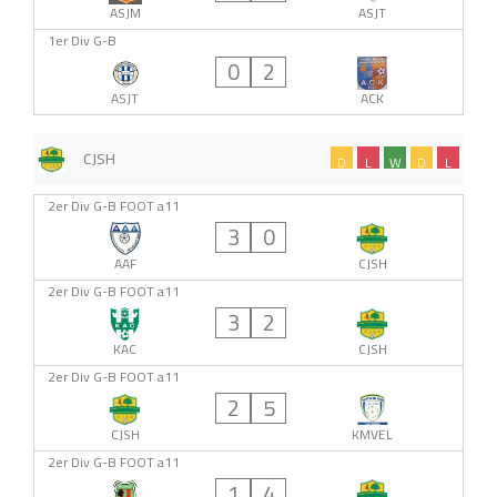
ASJM
ASJT
1er Div G-B
0
2
ASJT
ACK
CJSH
D
L
W
D
L
2er Div G-B FOOT a11
3
0
AAF
CJSH
2er Div G-B FOOT a11
3
2
KAC
CJSH
2er Div G-B FOOT a11
2
5
CJSH
KMVEL
2er Div G-B FOOT a11
1
4