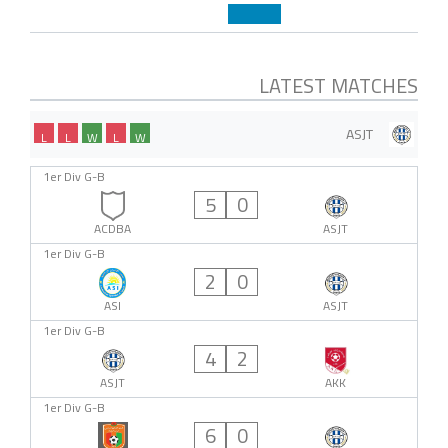
LATEST MATCHES
ASJT
L
L
W
L
W
1er Div G-B
5
0
ACDBA
ASJT
1er Div G-B
2
0
ASI
ASJT
1er Div G-B
4
2
ASJT
AKK
1er Div G-B
6
0