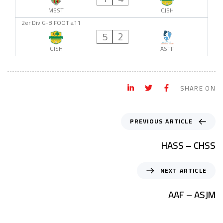
MSST
CJSH
2er Div G-B FOOT a11
5
2
CJSH
ASTF
SHARE ON
PREVIOUS ARTICLE
HASS – CHSS
NEXT ARTICLE
AAF – ASJM