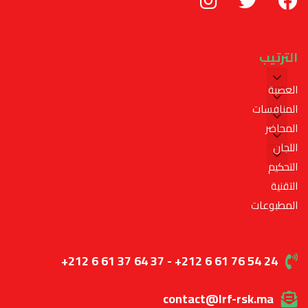
الترتيب
العصبة
المنافسات
المحاضر
اللجان
التحكيم
التقنية
المطبوعات
+212 6 61 37 64 37 - +212 6 61 76 54 24
contact@lrf-rsk.ma