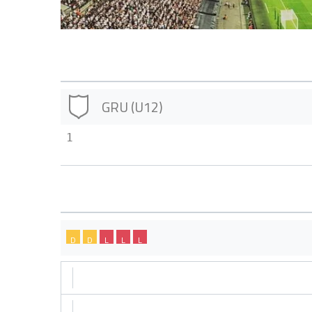
GRU (U12)
1
D
D
L
L
L