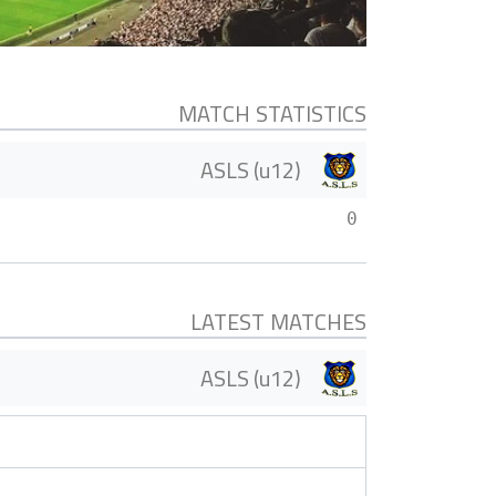
MATCH STATISTICS
ASLS (u12)
0
LATEST MATCHES
ASLS (u12)