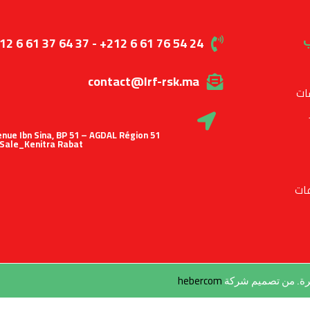
ا
12 6 61 37 64 37 - +212 6 61 76 54 24
contact@lrf-rsk.ma
ال
 Avenue Ibn Sina, BP 51 – AGDAL Région
Sale_Kenitra Rabat
ال
hebercom
جميع الحقوق محفوظة