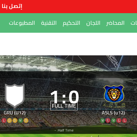
إتصل بنا
المطبوعات
التقنية
التحكيم
اللجان
المحاضر
ال
|
1
:
0
FULL TIME
GRU (U12)
ASLS (u12)
L
D
D
W
D
W
L
W
L
L
Half Time: -