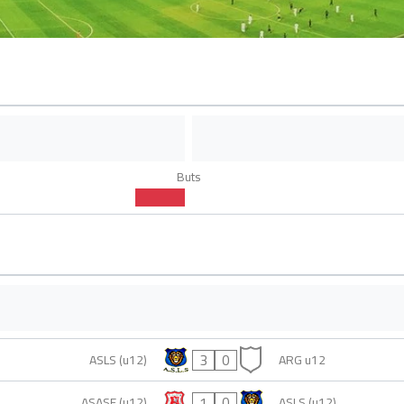
Buts
3
0
ASLS (u12)
ARG u12
1
0
ASASF (u12)
ASLS (u12)