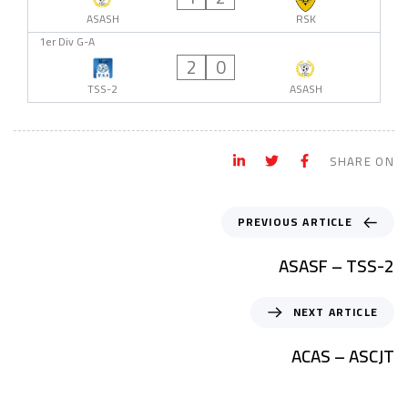
ASASH
RSK
1er Div G-A
2
0
TSS-2
ASASH
SHARE ON
PREVIOUS ARTICLE
ASASF – TSS-2
NEXT ARTICLE
ACAS – ASCJT