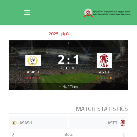
Toggle
navigation
ished
uthor
SHED
8 يناير 2025
on:
IN:
|
2
:
1
FULL TIME
ASASH
ASTR
Half Time: -
MATCH STATISTICS
ASASH
ASTR
Buts
2
1