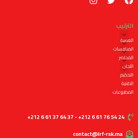
الترتيب
العصبة
المنافسات
المحاضر
اللجان
التحكيم
التقنية
المطبوعات
+212 6 61 37 64 37 - +212 6 61 76 54 24
contact@lrf-rsk.ma