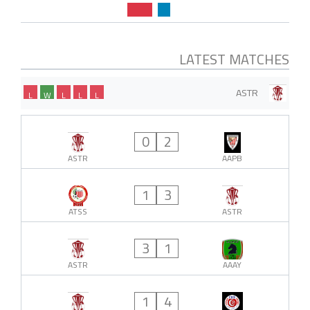
LATEST MATCHES
ASTR
L
W
L
L
L
0
2
ASTR
AAPB
1
3
ATSS
ASTR
3
1
ASTR
AAAY
1
4