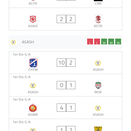
ASTR
CHR
2
2
ASASF
ASTR
ASASH
L
L
W
W
W
1er Div G-A
10
2
CHYM
ASASH
1er Div G-A
0
1
ASASH
MSR
1er Div G-A
4
1
ASWB
ASASH
1er Div G-A
1
2