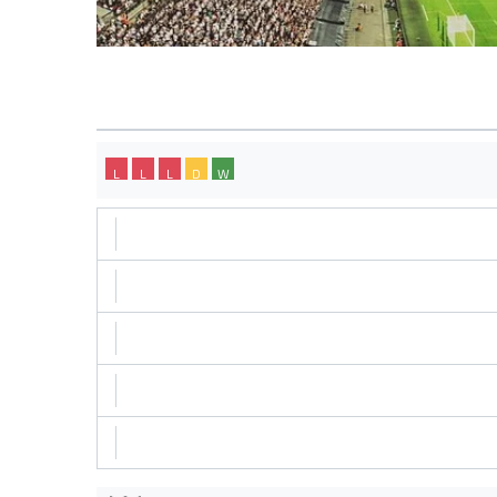
L
L
L
D
W