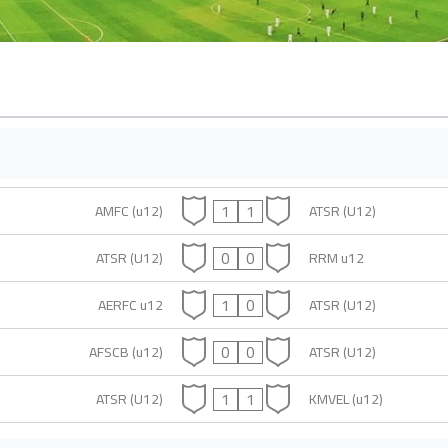
1
1
AMFC (u12)
ATSR (U12)
0
0
ATSR (U12)
RRM u12
1
0
AERFC u12
ATSR (U12)
0
0
AFSCB (u12)
ATSR (U12)
1
1
ATSR (U12)
KMVEL (u12)