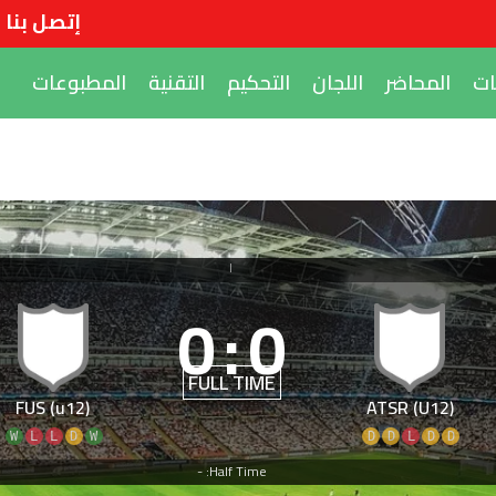
إتصل بنا
ات
المحاضر
اللجان
التحكيم
التقنية
المطبوعات
|
0
:
0
FULL TIME
FUS (u12)
ATSR (U12)
W
L
L
D
W
D
D
L
D
D
Half Time: -