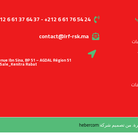
ب
12 6 61 37 64 37 - +212 6 61 76 54 24
contact@lrf-rsk.ma
ات
 Avenue Ibn Sina, BP 51 – AGDAL Région
Sale_Kenitra Rabat
ات
hebercom
طرة. من تصميم شركة