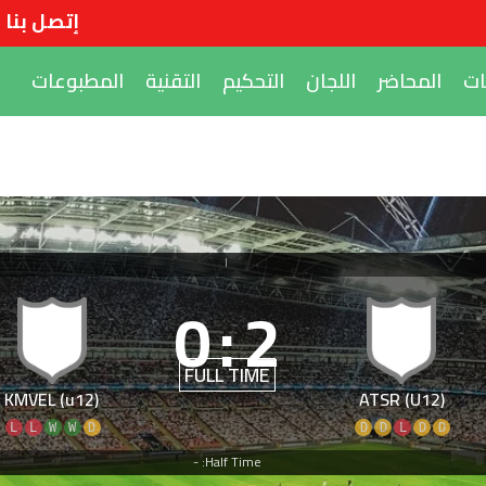
إتصل بنا
ات
المحاضر
اللجان
التحكيم
التقنية
المطبوعات
|
0
:
2
FULL TIME
KMVEL (u12)
ATSR (U12)
L
L
W
W
D
D
D
L
D
D
Half Time: -