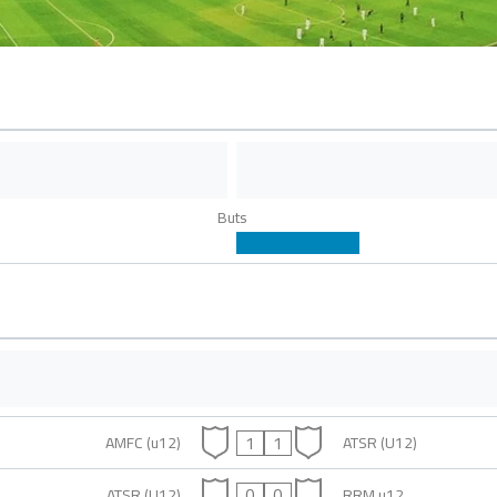
Buts
1
1
AMFC (u12)
ATSR (U12)
0
0
ATSR (U12)
RRM u12