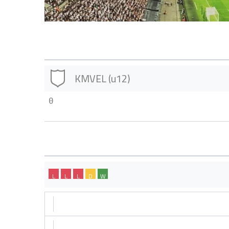
KMVEL (u12)
0
L
L
L
D
W