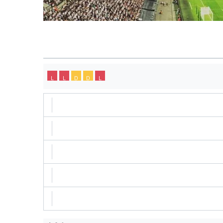
L
L
D
D
L