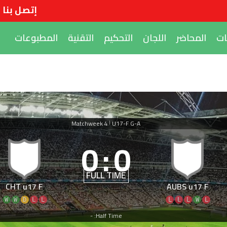
إتصل بنا
ات
المحاضر
اللجان
التحكيم
التقنية
المطبوعات
Matchweek 4
U17-F G-A
|
0
:
0
FULL TIME
CHT u17 F
AUBS u17 F
W
W
D
L
L
L
L
L
W
L
Half Time: -