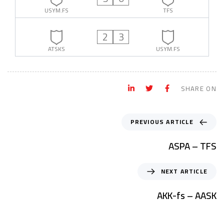
USYM.FS
TFS
2
3
ATSKS
USYM.FS
SHARE ON
PREVIOUS ARTICLE
ASPA – TFS
NEXT ARTICLE
AKK-fs – AASK