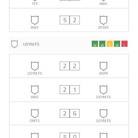
TFS
AWS
5
2
AWS
ATSKS
USYM.FS
W
W
D
W
L
2
2
USYM.FS
ASPA
2
1
AWS
USYM.FS
2
6
OMTS
USYM.FS
5
0