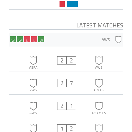
LATEST MATCHES
AWS
W
W
L
L
W
2
2
ASPA
AWS
2
7
AWS
OMTS
2
1
AWS
USYM.FS
1
2