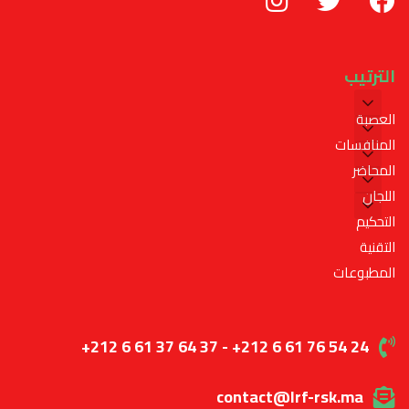
الترتيب
العصبة
المنافسات
المحاضر
اللجان
التحكيم
التقنية
المطبوعات
+212 6 61 37 64 37 - +212 6 61 76 54 24
contact@lrf-rsk.ma