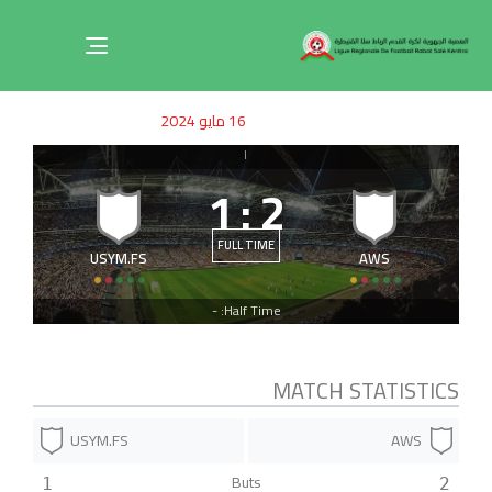
Toggle
navigation
ished
uthor
SHED
16 مايو 2024
on:
IN:
|
1
:
2
FULL TIME
USYM.FS
AWS
Half Time: -
MATCH STATISTICS
USYM.FS
AWS
Buts
1
2