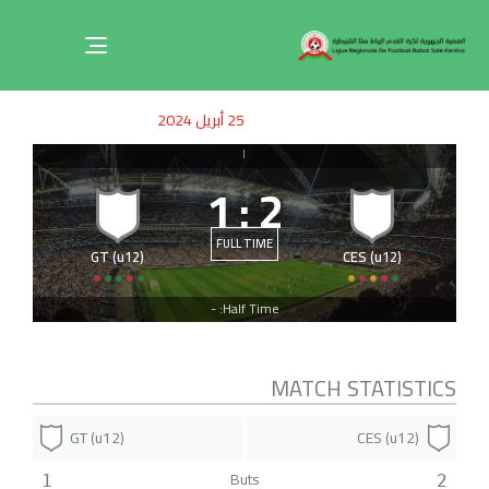
Toggle
navigation
ished
uthor
SHED
25 أبريل 2024
on:
IN:
|
1
:
2
FULL TIME
GT (u12)
CES (u12)
Half Time: -
MATCH STATISTICS
GT (u12)
CES (u12)
Buts
1
2