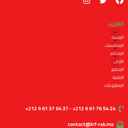
الترتيب
العصبة
المنافسات
المحاضر
اللجان
التحكيم
التقنية
المطبوعات
+212 6 61 37 64 37 - +212 6 61 76 54 24
contact@lrf-rsk.ma