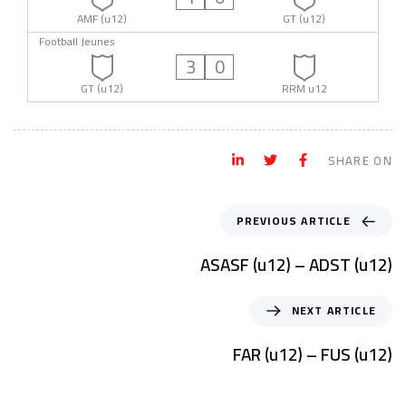
AMF (u12)
GT (u12)
Football Jeunes
3
0
GT (u12)
RRM u12
SHARE ON
PREVIOUS ARTICLE
ASASF (u12) – ADST (u12)
NEXT ARTICLE
FAR (u12) – FUS (u12)