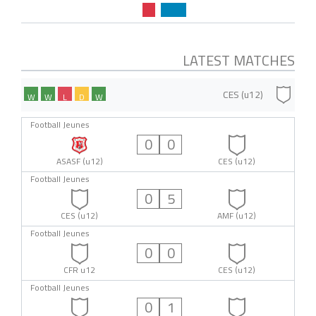
LATEST MATCHES
CES (u12)
W
W
L
D
W
Football Jeunes
0
0
ASASF (u12)
CES (u12)
Football Jeunes
0
5
CES (u12)
AMF (u12)
Football Jeunes
0
0
CFR u12
CES (u12)
Football Jeunes
0
1