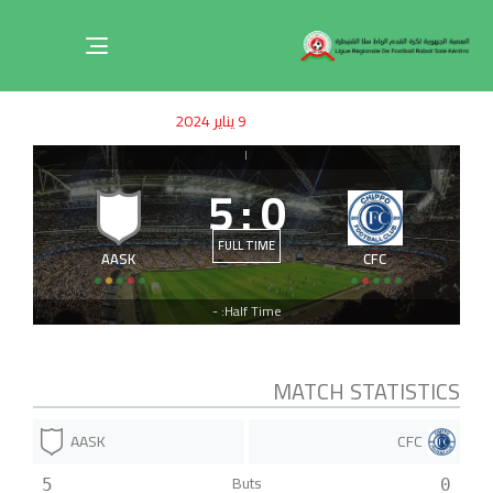
Toggle
navigation
ished
uthor
SHED
9 يناير 2024
on:
IN:
|
5
:
0
FULL TIME
AASK
CFC
Half Time: -
MATCH STATISTICS
AASK
CFC
Buts
5
0