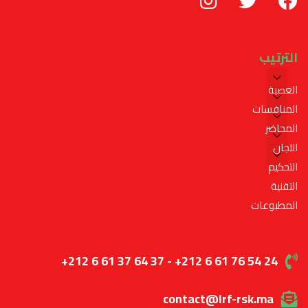
الترتيب
العصبة
المنافسات
المحاضر
اللجان
التحكيم
التقنية
المطبوعات
+212 6 61 37 64 37 - +212 6 61 76 54 24
contact@lrf-rsk.ma