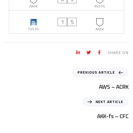
AASK
ASSYG
1
5
TSS.FS
AASK
SHARE ON
PREVIOUS ARTICLE
AWS – ACRK
NEXT ARTICLE
AKK-fs – CFC