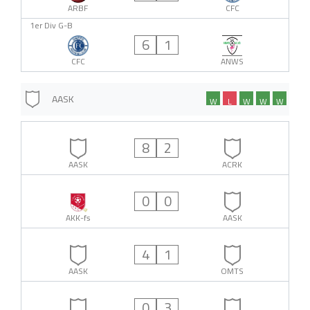
ARBF
CFC
1er Div G-B
6
1
CFC
ANWS
AASK
W
L
W
W
W
8
2
AASK
ACRK
0
0
AKK-fs
AASK
4
1
AASK
OMTS
0
3