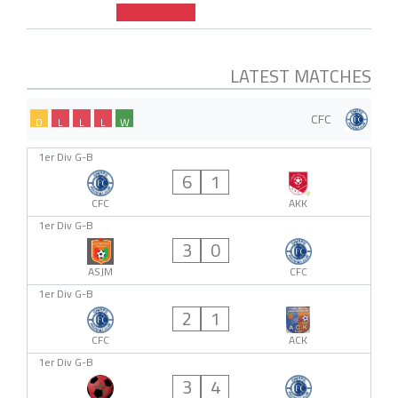
LATEST MATCHES
CFC
D
L
L
L
W
1er Div G-B
6
1
CFC
AKK
1er Div G-B
3
0
ASJM
CFC
1er Div G-B
2
1
CFC
ACK
1er Div G-B
3
4