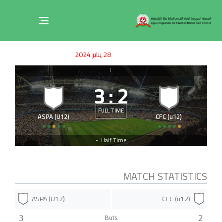
Toggle
navigation
ished
uthor
SHED
28 يناير 2024
on:
IN:
|
3
:
2
FULL TIME
ASPA (U12)
CFC (u12)
Half Time: -
MATCH STATISTICS
ASPA (U12)
CFC (u12)
Buts
3
2