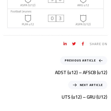
ASPA (U12)
ARG u12
Football Jeunes
0
3
PLFA u12
ASPA (U12)
SHARE ON
PREVIOUS ARTICLE
ADST (u12) – AFSCB (u12)
NEXT ARTICLE
UTS (u12) – GRU (U12)