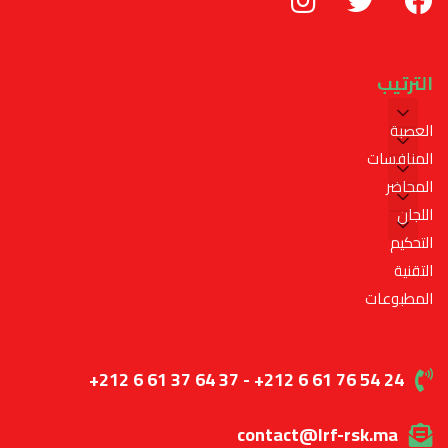
الترتيب
العصبة
المنافسات
المحاضر
اللجان
التحكيم
التقنية
المطبوعات
+212 6 61 37 64 37 - +212 6 61 76 54 24
contact@lrf-rsk.ma