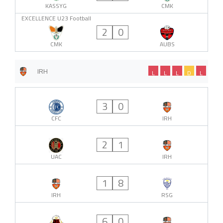
KASSYG
CMK
EXCELLENCE U23 Football
2
0
CMK
AUBS
IRH
L
L
L
D
L
3
0
CFC
IRH
2
1
UAC
IRH
1
8
IRH
RSG
6
0