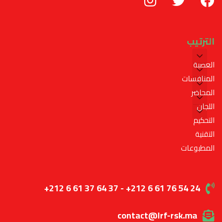
الترتيب
العصبة
المنافسات
المحاضر
اللجان
التحكيم
التقنية
المطبوعات
+212 6 61 37 64 37 - +212 6 61 76 54 24
contact@lrf-rsk.ma