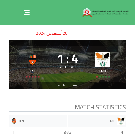
Toggle
navigation
ished
uthor
SHED
28 أغسطس 2024
on:
IN:
|
1
:
4
FULL TIME
IRH
CMK
Half Time: -
MATCH STATISTICS
IRH
CMK
Buts
1
4