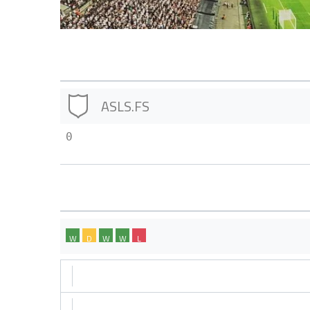
ASLS.FS
0
W
D
W
W
L