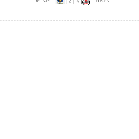
2
4
ASLS.FS
FUS.FS