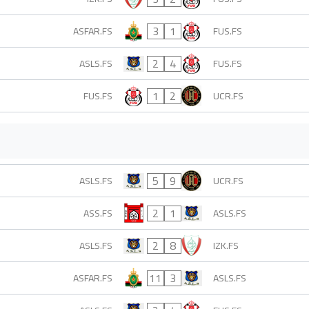
3
1
ASFAR.FS
FUS.FS
2
4
ASLS.FS
FUS.FS
1
2
FUS.FS
UCR.FS
5
9
ASLS.FS
UCR.FS
2
1
ASS.FS
ASLS.FS
2
8
ASLS.FS
IZK.FS
11
3
ASFAR.FS
ASLS.FS