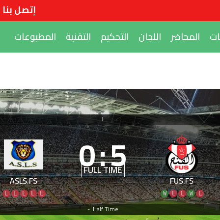
إتصل بنا
ات
المحاضر
اللجان
التحكيم
التقنية
المطبوعات
|
0
:
5
FULL TIME
ASLS.FS
FUS.FS
L
L
L
L
L
W
L
L
W
L
Half Time: -