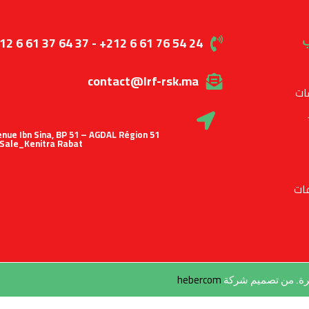
ب
12 6 61 37 64 37 - +212 6 61 76 54 24
contact@lrf-rsk.ma
ات
 Avenue Ibn Sina, BP 51 – AGDAL Région
Sale_Kenitra Rabat
ات
hebercom
طرة. من تصميم شركة