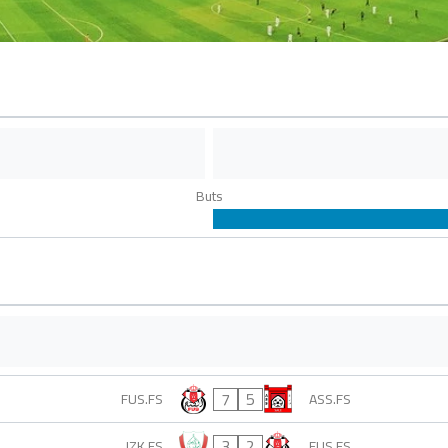
Buts
7
5
FUS.FS
ASS.FS
3
2
IZK.FS
FUS.FS