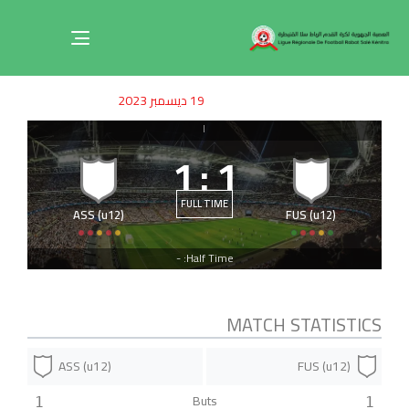
Toggle
navigation
ished
uthor
SHED
19 ديسمبر 2023
on:
IN:
|
1
:
1
FULL TIME
ASS (u12)
FUS (u12)
Half Time: -
MATCH STATISTICS
ASS (u12)
FUS (u12)
Buts
1
1