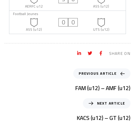
AERFC u12
ASS (u12)
Football Jeunes
0
0
ASS (u12)
UTS (u12)
SHARE ON
PREVIOUS ARTICLE
FAM (u12) – AMF (u12)
NEXT ARTICLE
KACS (u12) – GT (u12)