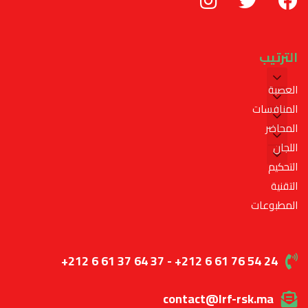
الترتيب
العصبة
المنافسات
المحاضر
اللجان
التحكيم
التقنية
المطبوعات
+212 6 61 37 64 37 - +212 6 61 76 54 24
contact@lrf-rsk.ma