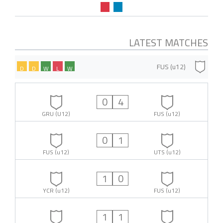
LATEST MATCHES
FUS (u12)
D
D
W
L
W
0
4
GRU (U12)
FUS (u12)
0
1
FUS (u12)
UTS (u12)
1
0
YCR (u12)
FUS (u12)
1
1