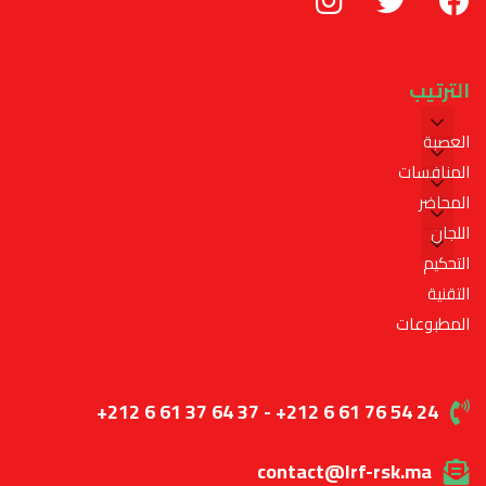
الترتيب
العصبة
المنافسات
المحاضر
اللجان
التحكيم
التقنية
المطبوعات
+212 6 61 37 64 37 - +212 6 61 76 54 24
contact@lrf-rsk.ma