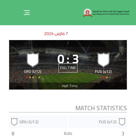
Toggle
navigation
ished
uthor
SHED
7 مارس 2024
on:
IN:
|
0
:
3
FULL TIME
GRU (U12)
FUS (u12)
Half Time: -
MATCH STATISTICS
GRU (U12)
FUS (u12)
Buts
0
3