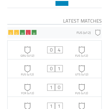
LATEST MATCHES
FUS (u12)
D
D
W
L
W
0
4
GRU (U12)
FUS (u12)
0
1
FUS (u12)
UTS (u12)
1
0
YCR (u12)
FUS (u12)
1
1