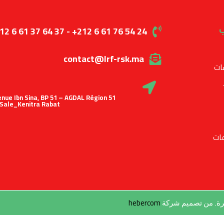
ب
12 6 61 37 64 37 - +212 6 61 76 54 24
contact@lrf-rsk.ma
ات
 Avenue Ibn Sina, BP 51 – AGDAL Région
Sale_Kenitra Rabat
ات
hebercom
طرة. من تصميم شركة