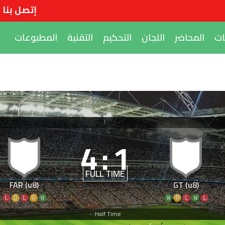
إتصل بنا
ات
المحاضر
اللجان
التحكيم
التقنية
المطبوعات
|
4
:
1
FULL TIME
FAR (u8)
GT (u8)
L
D
L
D
W
W
D
L
W
L
Half Time: -