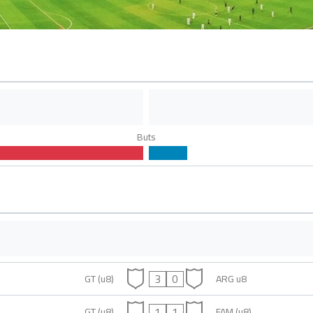
Buts
3
0
GT (u8)
ARG u8
1
1
GT (u8)
FAM (u8)