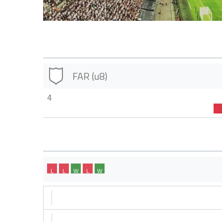
FAR (u8)
4
L
L
W
L
W