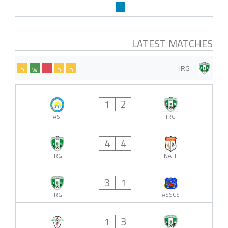
LATEST MATCHES
IRG
D
W
L
D
D
1
2
ASI
IRG
4
4
IRG
NATF
3
1
IRG
ASSCS
1
3