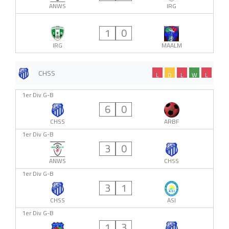
ANWS
IRG
1
0
IRG
MAALM
CHSS
L
D
L
W
L
1er Div G-B
6
0
CHSS
ARBF
1er Div G-B
3
0
ANWS
CHSS
1er Div G-B
3
1
CHSS
ASI
1er Div G-B
1
3