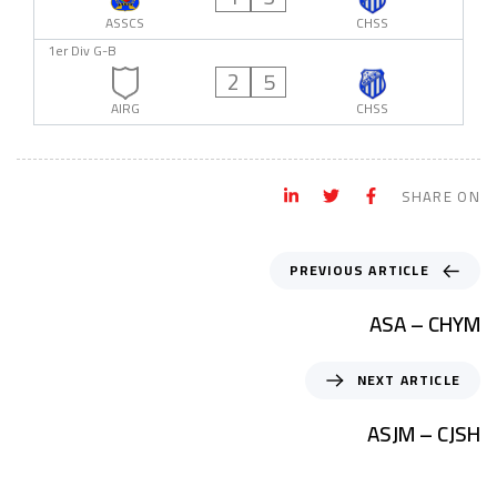
ASSCS
CHSS
1er Div G-B
2
5
AIRG
CHSS
SHARE ON
PREVIOUS ARTICLE
ASA – CHYM
NEXT ARTICLE
ASJM – CJSH