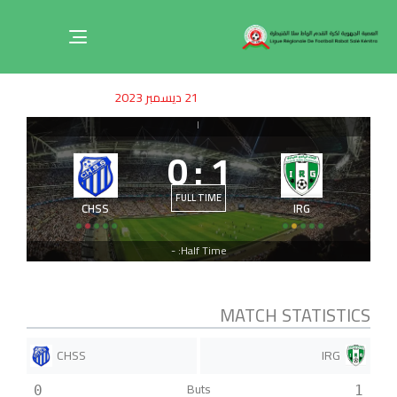
Toggle
navigation
ished
uthor
SHED
21 ديسمبر 2023
on:
IN:
|
0
:
1
FULL TIME
CHSS
IRG
Half Time: -
MATCH STATISTICS
CHSS
IRG
Buts
0
1