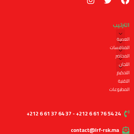
الترتيب
العصبة
المنافسات
المحاضر
اللجان
التحكيم
التقنية
المطبوعات
+212 6 61 37 64 37 - +212 6 61 76 54 24
contact@lrf-rsk.ma