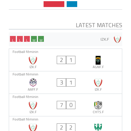
LATEST MATCHES
IZK.F
L
L
L
W
W
Football féminin
2
1
IZK.F
AGNF.F
Football féminin
3
1
AAFF.F
IZK.F
Football féminin
7
0
IZK.F
CHTS.F
Football féminin
2
2