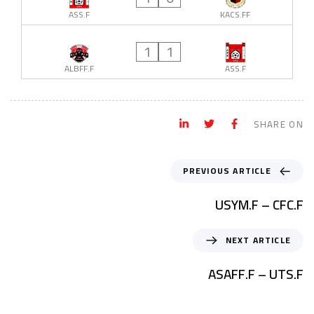
ASS.F
KACS.FF
1
1
ALBFF.F
ASS.F
SHARE ON
PREVIOUS ARTICLE
USYM.F – CFC.F
NEXT ARTICLE
ASAFF.F – UTS.F