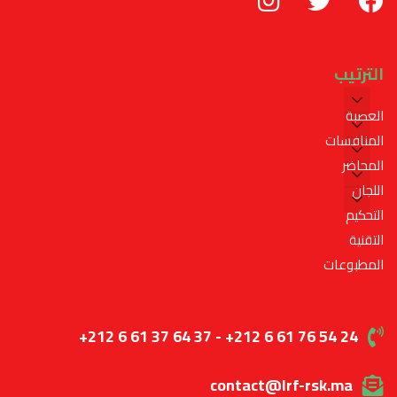
الترتيب
العصبة
المنافسات
المحاضر
اللجان
التحكيم
التقنية
المطبوعات
+212 6 61 37 64 37 - +212 6 61 76 54 24
contact@lrf-rsk.ma