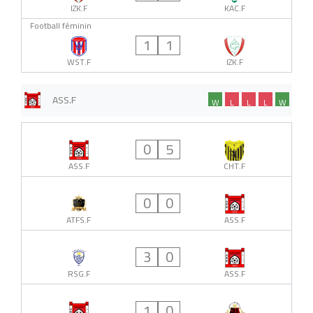
IZK.F
KAC.F
Football féminin
1
1
WST.F
IZK.F
ASS.F
W
L
L
L
W
0
5
ASS.F
CHT.F
0
0
ATFS.F
ASS.F
3
0
RSG.F
ASS.F
1
0