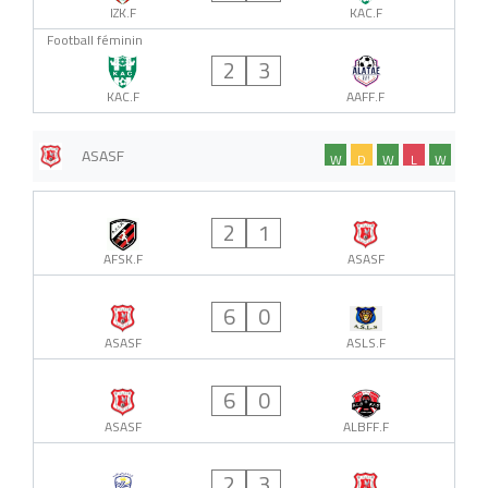
IZK.F
KAC.F
Football féminin
2
3
KAC.F
AAFF.F
ASASF
W
D
W
L
W
2
1
AFSK.F
ASASF
6
0
ASASF
ASLS.F
6
0
ASASF
ALBFF.F
2
3