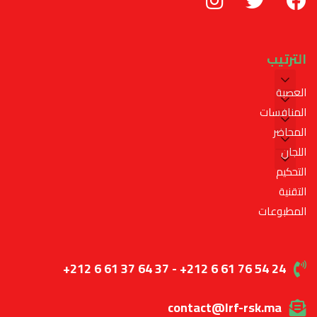
الترتيب
العصبة
المنافسات
المحاضر
اللجان
التحكيم
التقنية
المطبوعات
+212 6 61 37 64 37 - +212 6 61 76 54 24
contact@lrf-rsk.ma