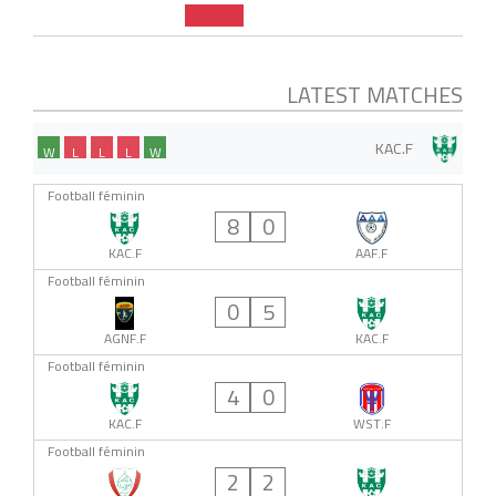
LATEST MATCHES
KAC.F
W
L
L
L
W
Football féminin
8
0
KAC.F
AAF.F
Football féminin
0
5
AGNF.F
KAC.F
Football féminin
4
0
KAC.F
WST.F
Football féminin
2
2