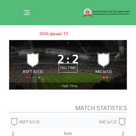
Toggle
navigation
ished
uthor
SHED
15 ديسمبر 2024
on:
IN:
|
2
:
2
FULL TIME
ASFT (U12)
KAC (u12)
Half Time: -
MATCH STATISTICS
ASFT (U12)
KAC (u12)
Buts
2
2