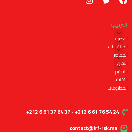
الترتيب
العصبة
المنافسات
المحاضر
اللجان
التحكيم
التقنية
المطبوعات
+212 6 61 37 64 37 - +212 6 61 76 54 24
contact@lrf-rsk.ma