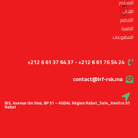
المحاضر
اللجان
التحكيم
التقنية
المطبوعات
+212 6 61 37 64 37 - +212 6 61 76 54 24
contact@lrf-rsk.ma
51 BIS, Avenue Ibn Sina, BP 51 – AGDAL Région Rabat_Sale_Kenitra
Rabat