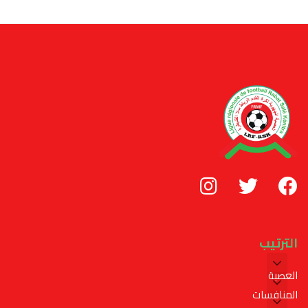
الترتيب
العصبة
المنافسات